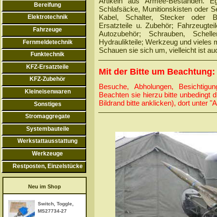
Artikeln aus Armee-Beständen. E
Bereifung
Schlafsäcke, Munitionskisten oder S
Kabel, Schalter, Stecker oder Ba
Elektrotechnik
Ersatzteile u. Zubehör; Fahrzeugte
Fahrzeuge
Autozubehör; Schrauben, Schelle
Hydraulikteile; Werkzeug und vieles 
Fernmeldetechnik
Schauen sie sich um, vielleicht ist au
Funktechnik
KFZ-Ersatzteile
Mit der Bitte um Beachtung:
KFZ-Zubehör
Besuche, Abholungen, Besichtigun
Kleineisenwaren
Beachten sie hierzu bitte unbedingt 
Bildrand bitte anklicken), dort unter "
Sonstiges
Stromaggregate
Systembauteile
Werkstattausstattung
Werkzeuge
Restposten, Einzelstücke
Neu im Shop
Switch, Toggle,
MS27734-27