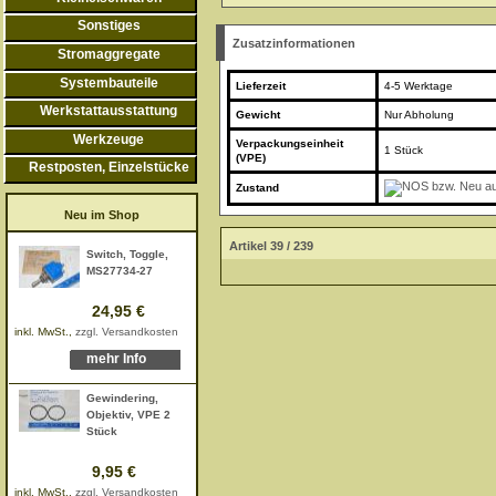
Sonstiges
Zusatzinformationen
Stromaggregate
Systembauteile
Lieferzeit
4-5 Werktage
Werkstattausstattung
Gewicht
Nur Abholung
Werkzeuge
Verpackungseinheit
1 Stück
(VPE)
Restposten, Einzelstücke
Zustand
Neu im Shop
Artikel 39 / 239
Switch, Toggle,
MS27734-27
24,95 €
inkl. MwSt.,
zzgl. Versandkosten
mehr Info
Gewindering,
Objektiv, VPE 2
Stück
9,95 €
inkl. MwSt.,
zzgl. Versandkosten