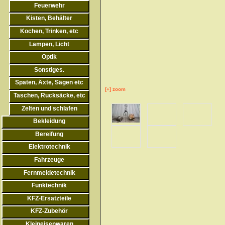
Feuerwehr
Kisten, Behälter
Kochen, Trinken, etc
Lampen, Licht
Optik
Sonstiges.
Spaten, Äxte, Sägen etc
[+] zoom
Taschen, Rucksäcke, etc
Zelten und schlafen
Bekleidung
Bereifung
Elektrotechnik
Fahrzeuge
Fernmeldetechnik
Funktechnik
KFZ-Ersatzteile
KFZ-Zubehör
Kleineisenwaren