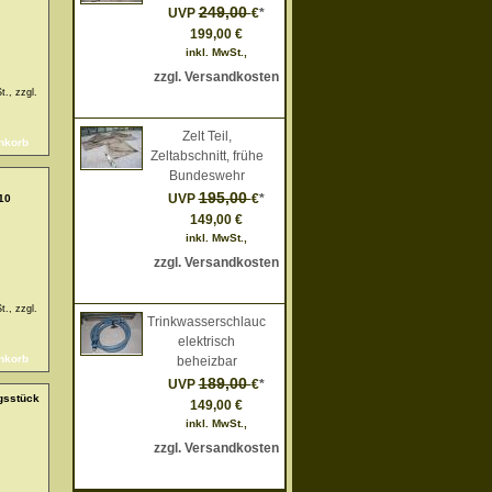
249,00
UVP
€
*
199,00 €
inkl. MwSt.,
zzgl. Versandkosten
t., zzgl.
Mehr Infos
Zelt Teil,
Zeltabschnitt, frühe
Bundeswehr
195,00
UVP
€
*
10
149,00 €
inkl. MwSt.,
zzgl. Versandkosten
Mehr Infos
t., zzgl.
Trinkwasserschlauch,
elektrisch
beheizbar
189,00
UVP
€
*
gsstück
149,00 €
inkl. MwSt.,
zzgl. Versandkosten
Mehr Infos