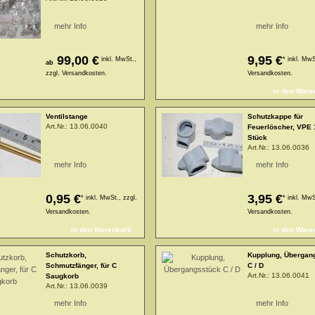
mehr Info
mehr Info
99,00 €
9,95 €
inkl. MwSt.,
*
inkl. MwS
ab
zzgl.
Versandkosten.
Versandkosten.
Ventilstange
Schutzkappe für
Art.Nr.:
13.06.0040
Feuerlöscher, VPE 
Stück
Art.Nr.:
13.06.0036
mehr Info
mehr Info
0,95 €
3,95 €
*
inkl. MwSt., zzgl.
*
inkl. MwS
Versandkosten.
Versandkosten.
Schutzkorb,
Kupplung, Übergan
Schmutzfänger, für C
C / D
Art.Nr.:
13.06.0041
Saugkorb
Art.Nr.:
13.06.0039
mehr Info
mehr Info