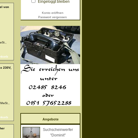
Eingeloggt bleiben
el von
Konto eröffnen
Passwort vergessen
MwSt.,
5x 230V,
. MwSt.,
Angebote
cher
Suchscheinwerfer
"Dominit"