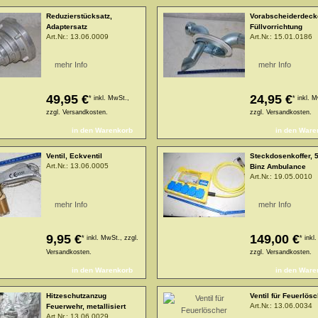
Reduzierstücksatz,
Vorabscheiderdeck
Adaptersatz
Füllvorrichtung
Art.Nr.:
13.06.0009
Art.Nr.:
15.01.0186
mehr Info
mehr Info
49,95 €
24,95 €
*
inkl. MwSt.,
*
inkl. 
zzgl.
Versandkosten.
zzgl.
Versandkosten.
Ventil, Eckventil
Steckdosenkoffer, 
Art.Nr.:
13.06.0005
Binz Ambulance
Art.Nr.:
19.05.0010
mehr Info
mehr Info
9,95 €
149,00 €
*
inkl. MwSt., zzgl.
*
inkl
Versandkosten.
zzgl.
Versandkosten.
Hitzeschutzanzug
Ventil für Feuerlös
Art.Nr.:
13.06.0034
Feuerwehr, metallisiert
Art.Nr.:
13.06.0029