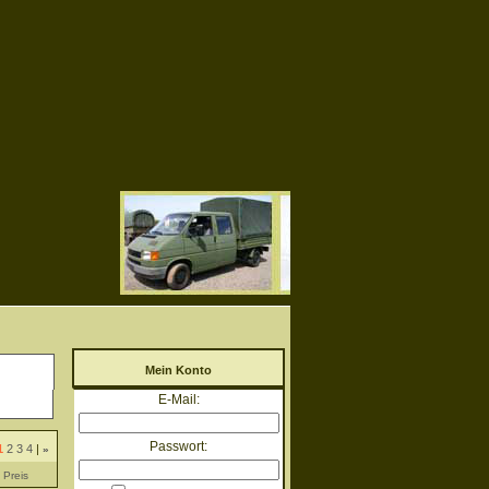
Mein Konto
E-Mail:
Passwort:
1
2
3
4
|
»
Preis