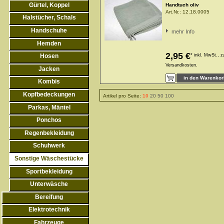
Gürtel, Koppel
Handtuch oliv
Art.Nr.:
12.18.0005
Halstücher, Schals
Handschuhe
mehr Info
Hemden
2,95 €
Hosen
*
inkl. MwSt., z
Versandkosten.
Jacken
Kombis
Kopfbedeckungen
Artikel pro Seite:
10
20
50
100
Parkas, Mäntel
Ponchos
Regenbekleidung
Schuhwerk
Sonstige Wäschestücke
Sportbekleidung
Unterwäsche
Bereifung
Elektrotechnik
Fahrzeuge