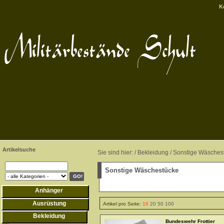
K
Artikelsuche
Sie sind hier: /
Bekleidung
/
Sonstige Wäsches
Sonstige Wäschestücke
Anhänger
Ausrüstung
Artikel pro Seite:
10
20
50
100
Bekleidung
Bundeswehr Frottier