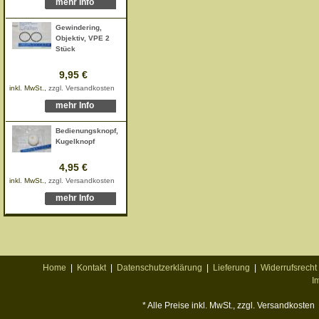
mehr Info
Gewindering,
Objektiv, VPE 2
Stück
9,95 €
inkl. MwSt.,
zzgl. Versandkosten
mehr Info
Bedienungsknopf,
Kugelknopf
4,95 €
inkl. MwSt.,
zzgl. Versandkosten
mehr Info
Home
|
Kontakt
|
Datenschutzerklärung
|
Lieferung
|
Widerrufsrecht
I
* Alle Preise inkl. MwSt., zzgl. Versandkosten