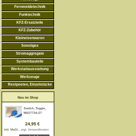
Fernmeldetechnik
Funktechnik
KFZ-Ersatzteile
KFZ-Zubehör
Kleineisenwaren
Sonstiges
Stromaggregate
Systembauteile
Werkstattausstattung
Werkzeuge
Restposten, Einzelstücke
Neu im Shop
Switch, Toggle,
MS27734-27
24,95 €
inkl. MwSt.,
zzgl. Versandkosten