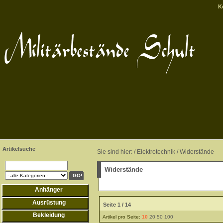
K
Artikelsuche
Sie sind hier: /
Elektrotechnik
/
Widerstände
Widerstände
Anhänger
Ausrüstung
Seite 1 / 14
Bekleidung
Artikel pro Seite:
10
20
50
100