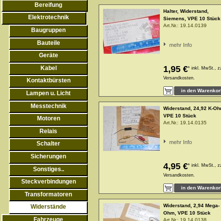
Bereifung
Halter, Widerstand,
Elektrotechnik
Siemens, VPE 10 Stück
Art.Nr.:
19.14.0139
Baugruppen
Bauteile
mehr Info
Geräte
1,95 €
Kabel
*
inkl. MwSt., z
Versandkosten.
Kontaktbürsten
Lampen u. Licht
Messtechnik
Widerstand, 24,92 K-Oh
VPE 10 Stück
Motoren
Art.Nr.:
19.14.0135
Relais
mehr Info
Schalter
Sicherungen
4,95 €
*
inkl. MwSt., z
Sonstiges..
Versandkosten.
Steckverbindungen
Transformatoren
Widerstand, 2,94 Mega-
Widerstände
Ohm, VPE 10 Stück
Fahrzeuge
Art.Nr.:
19.14.0138