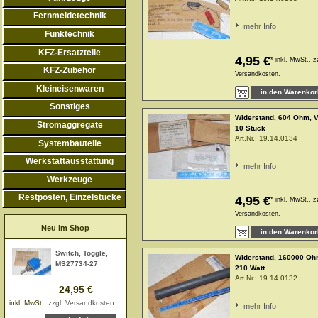
Fernmeldetechnik
mehr Info
Funktechnik
KFZ-Ersatzteile
4,95 €
*
inkl. MwSt., z
KFZ-Zubehör
Versandkosten.
Kleineisenwaren
Sonstiges
Widerstand, 604 Ohm, 
Stromaggregate
10 Stück
Art.Nr.:
19.14.0134
Systembauteile
Werkstattausstattung
mehr Info
Werkzeuge
Restposten, Einzelstücke
4,95 €
*
inkl. MwSt., z
Versandkosten.
Neu im Shop
Switch, Toggle,
Widerstand, 160000 Oh
MS27734-27
210 Watt
Art.Nr.:
19.14.0132
24,95 €
inkl. MwSt.,
zzgl. Versandkosten
mehr Info