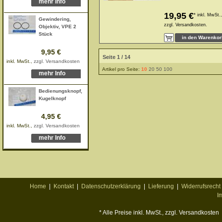
mehr Info
19,95 €
*
inkl. MwSt.,
Gewindering,
zzgl.
Versandkosten.
Objektiv, VPE 2
Stück
9,95 €
Seite 1 / 14
inkl. MwSt.,
zzgl. Versandkosten
Artikel pro Seite:
10
20
50
100
mehr Info
Bedienungsknopf,
Kugelknopf
4,95 €
inkl. MwSt.,
zzgl. Versandkosten
mehr Info
Home
|
Kontakt
|
Datenschutzerklärung
|
Lieferung
|
Widerrufsrecht
I
* Alle Preise inkl. MwSt., zzgl. Versandkosten