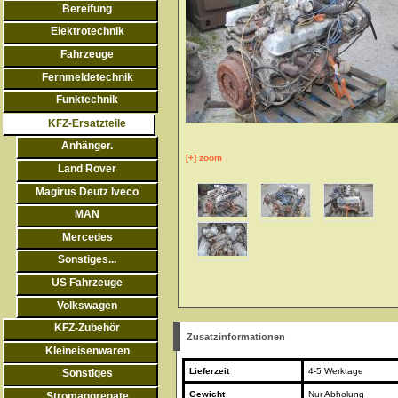
Bereifung
Elektrotechnik
Fahrzeuge
Fernmeldetechnik
Funktechnik
KFZ-Ersatzteile
Anhänger.
[+] zoom
Land Rover
Magirus Deutz Iveco
MAN
Mercedes
Sonstiges...
US Fahrzeuge
Volkswagen
KFZ-Zubehör
Zusatzinformationen
Kleineisenwaren
Lieferzeit
4-5 Werktage
Sonstiges
Gewicht
Nur Abholung
Stromaggregate