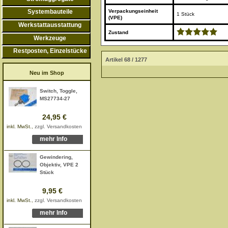
Verpackungseinheit
Systembauteile
1 Stück
(VPE)
Werkstattausstattung
Zustand
Werkzeuge
Restposten, Einzelstücke
Artikel 68 / 1277
Neu im Shop
Switch, Toggle,
MS27734-27
24,95 €
inkl. MwSt.,
zzgl. Versandkosten
mehr Info
Gewindering,
Objektiv, VPE 2
Stück
9,95 €
inkl. MwSt.,
zzgl. Versandkosten
mehr Info