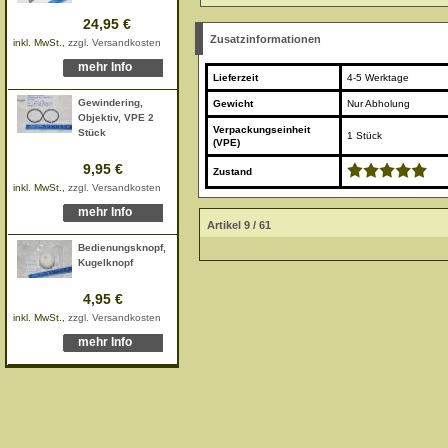
24,95 €
Zusatzinformationen
inkl. MwSt.,
zzgl. Versandkosten
mehr Info
Lieferzeit
4-5 Werktage
Gewindering,
Gewicht
Nur Abholung
Objektiv, VPE 2
Verpackungseinheit
Stück
1 Stück
(VPE)
9,95 €
Zustand
inkl. MwSt.,
zzgl. Versandkosten
mehr Info
Artikel 9 / 61
Bedienungsknopf,
Kugelknopf
4,95 €
inkl. MwSt.,
zzgl. Versandkosten
mehr Info