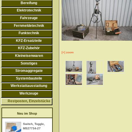
Bereifung
Elektrotechnik
Fahrzeuge
Fernmeldetechnik
Funktechnik
KFZ-Ersatzteile
KFZ-Zubehör
[+] zoom
Kleineisenwaren
Sonstiges
Stromaggregate
Systembauteile
Werkstattausstattung
Werkzeuge
Restposten, Einzelstücke
Neu im Shop
Switch, Toggle,
MS27734-27