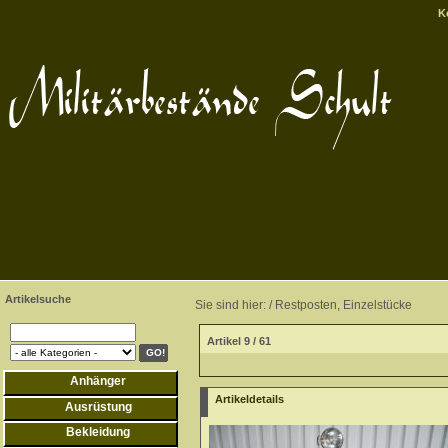
K
Artikelsuche
Sie sind hier: /
Restposten, Einzelstücke
Artikel 9 / 61
Anhänger
Artikeldetails
Ausrüstung
Bekleidung