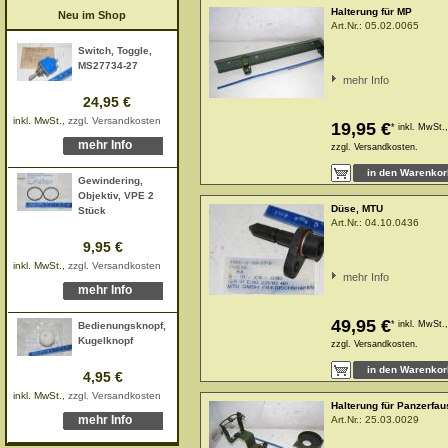
Halterung für MP
Neu im Shop
Art.Nr.:
05.02.0065
Switch, Toggle,
MS27734-27
mehr Info
24,95 €
inkl. MwSt.,
zzgl. Versandkosten
19,95 €
*
inkl. MwSt.,
mehr Info
zzgl.
Versandkosten.
Gewindering,
Objektiv, VPE 2
Düse, MTU
Stück
Art.Nr.:
04.10.0436
9,95 €
inkl. MwSt.,
zzgl. Versandkosten
mehr Info
mehr Info
49,95 €
*
inkl. MwSt.,
Bedienungsknopf,
Kugelknopf
zzgl.
Versandkosten.
4,95 €
inkl. MwSt.,
zzgl. Versandkosten
Halterung für Panzerfau
mehr Info
Art.Nr.:
25.03.0029