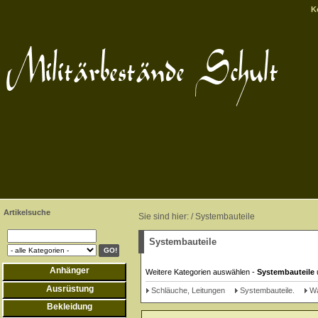
K
Artikelsuche
Sie sind hier: /
Systembauteile
Systembauteile
Anhänger
Weitere Kategorien auswählen -
Systembauteile
Ausrüstung
Schläuche, Leitungen
Systembauteile.
Wa
Bekleidung