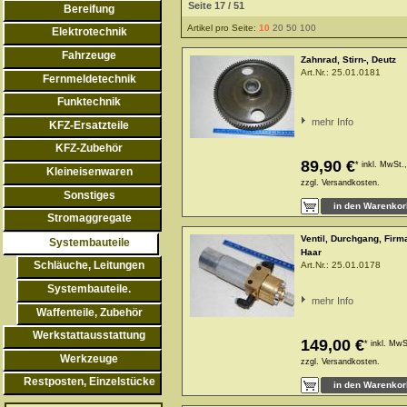
Seite 17 / 51
Bereifung
Artikel pro Seite:
10
20
50
100
Elektrotechnik
Fahrzeuge
Zahnrad, Stirn-, Deutz
Art.Nr.:
25.01.0181
Fernmeldetechnik
Funktechnik
mehr Info
KFZ-Ersatzteile
KFZ-Zubehör
89,90 €
*
inkl. MwSt.,
Kleineisenwaren
zzgl.
Versandkosten.
Sonstiges
Stromaggregate
Ventil, Durchgang, Firm
Systembauteile
Haar
Schläuche, Leitungen
Art.Nr.:
25.01.0178
Systembauteile.
mehr Info
Waffenteile, Zubehör
Werkstattausstattung
149,00 €
*
inkl. MwS
Werkzeuge
zzgl.
Versandkosten.
Restposten, Einzelstücke