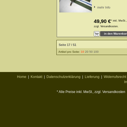
mehr Info
49,90 €
*
inkl. MwSt.,
zzgl.
Versandkosten.
Seite 17 / 51
Artikel pro Seite:
10
20
50
100
Home
|
Kontakt
|
Datenschutzerklärung
|
Lieferung
|
Widerrufsrecht
I
* Alle Preise inkl. MwSt., zzgl. Versandkosten