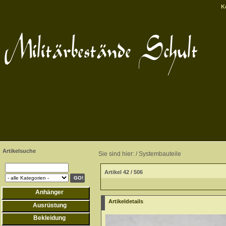
K
Artikelsuche
Sie sind hier: /
Systembauteile
Artikel 42 / 506
Anhänger
Artikeldetails
Ausrüstung
Bekleidung