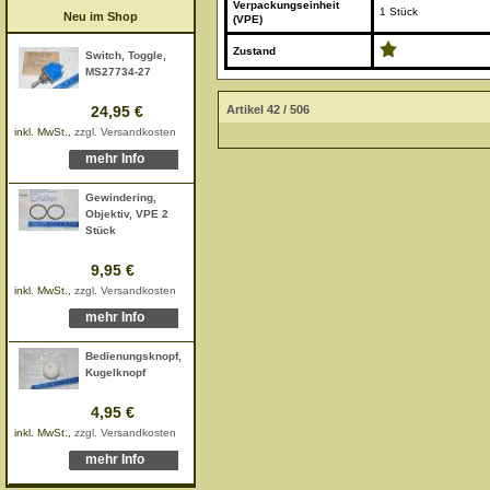
Verpackungseinheit
1 Stück
Neu im Shop
(VPE)
Zustand
Switch, Toggle,
MS27734-27
Artikel 42 / 506
24,95 €
inkl. MwSt.,
zzgl. Versandkosten
mehr Info
Gewindering,
Objektiv, VPE 2
Stück
9,95 €
inkl. MwSt.,
zzgl. Versandkosten
mehr Info
Bedienungsknopf,
Kugelknopf
4,95 €
inkl. MwSt.,
zzgl. Versandkosten
mehr Info