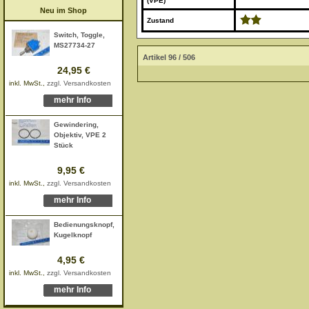
(VPE)
Neu im Shop
Zustand
Switch, Toggle,
MS27734-27
Artikel 96 / 506
24,95 €
inkl. MwSt.,
zzgl. Versandkosten
mehr Info
Gewindering,
Objektiv, VPE 2
Stück
9,95 €
inkl. MwSt.,
zzgl. Versandkosten
mehr Info
Bedienungsknopf,
Kugelknopf
4,95 €
inkl. MwSt.,
zzgl. Versandkosten
mehr Info