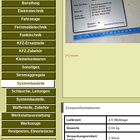
Bereifung
Elektrotechnik
Fahrzeuge
Fernmeldetechnik
Funktechnik
KFZ-Ersatzteile
KFZ-Zubehör
[+] zoom
Kleineisenwaren
Sonstiges
Stromaggregate
Systembauteile
Schläuche, Leitungen
Systembauteile.
Waffenteile, Zubehör
Zusatzinformationen
Werkstattausstattung
Lieferzeit
4-5 Werktage
Werkzeuge
Gewicht
0.04 kg
Restposten, Einzelstücke
Verpackungseinheit
1 Stück