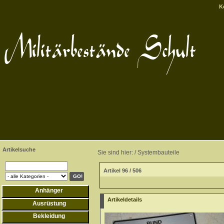
K
Artikelsuche
Sie sind hier: /
Systembauteile
Artikel 96 / 506
Anhänger
Artikeldetails
Ausrüstung
Bekleidung