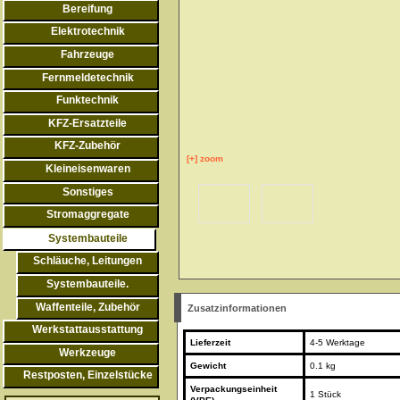
Bereifung
Elektrotechnik
Fahrzeuge
Fernmeldetechnik
Funktechnik
KFZ-Ersatzteile
KFZ-Zubehör
[+] zoom
Kleineisenwaren
Sonstiges
Stromaggregate
Systembauteile
Schläuche, Leitungen
Systembauteile.
Waffenteile, Zubehör
Zusatzinformationen
Werkstattausstattung
Lieferzeit
4-5 Werktage
Werkzeuge
Gewicht
0.1 kg
Restposten, Einzelstücke
Verpackungseinheit
1 Stück