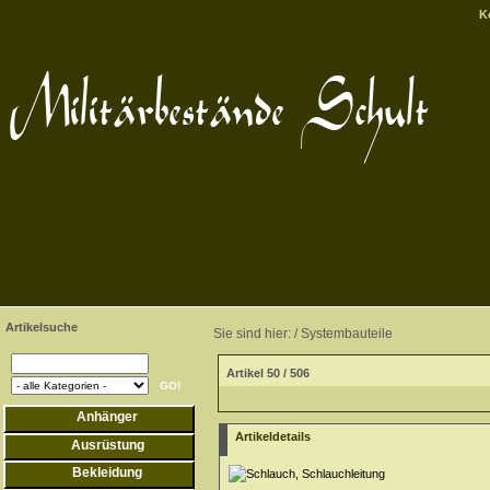
K
Artikelsuche
Sie sind hier: /
Systembauteile
Artikel 50 / 506
Anhänger
Artikeldetails
Ausrüstung
Bekleidung