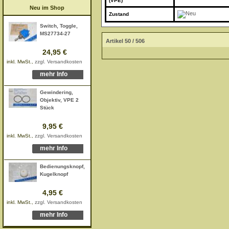
(VPE)
Neu im Shop
Zustand
Switch, Toggle,
MS27734-27
Artikel 50 / 506
24,95 €
inkl. MwSt.,
zzgl. Versandkosten
mehr Info
Gewindering,
Objektiv, VPE 2
Stück
9,95 €
inkl. MwSt.,
zzgl. Versandkosten
mehr Info
Bedienungsknopf,
Kugelknopf
4,95 €
inkl. MwSt.,
zzgl. Versandkosten
mehr Info