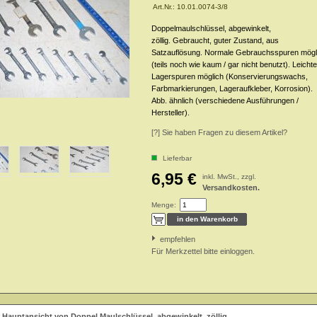
Art.Nr.:
10.01.0074-3/8
Doppelmaulschlüssel, abgewinkelt,
zöllig. Gebraucht, guter Zustand, aus
Satzauflösung. Normale Gebrauchsspuren mögl
(teils noch wie kaum / gar nicht benutzt). Leichte
Lagerspuren möglich (Konservierungswachs,
Farbmarkierungen, Lageraufkleber, Korrosion).
Abb. ähnlich (verschiedene Ausführungen /
Hersteller).
[?] Sie haben Fragen zu diesem Artikel?
Lieferbar
6,95 €
inkl. MwSt., zzgl.
Versandkosten.
Menge:
empfehlen
Für Merkzettel bitte einloggen.
 Hauptansicht von Doppel Maulschlüssel, abgewinkelt, zöllig