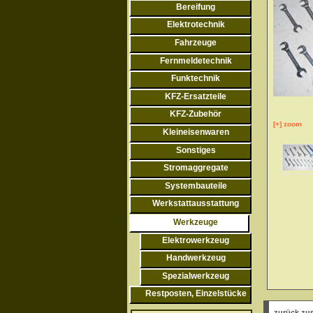
Bereifung
Elektrotechnik
Fahrzeuge
Fernmeldetechnik
Funktechnik
KFZ-Ersatzteile
KFZ-Zubehör
[+] zoom
Kleineisenwaren
Sonstiges
Stromaggregate
Systembauteile
Werkstattausstattung
Werkzeuge
Elektrowerkzeug
Handwerkzeug
Spezialwerkzeug
Restposten, Einzelstücke
zurück zur