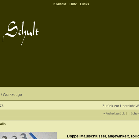
Kontakt
Hilfe
Links
 /
Werkzeuge
373
Zurück zur Übersicht 
«
Artikel zurück
|
nächste
ails
Doppel Maulschlüssel, abgewinkelt, zölli