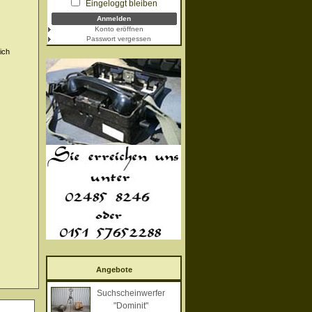
Eingeloggt bleiben
Konto eröffnen
Passwort vergessen
ich
Angebote
Suchscheinwerfer
"Dominit"