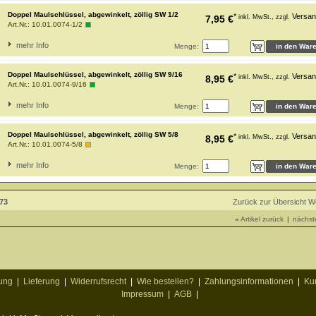
Doppel Maulschlüssel, abgewinkelt, zöllig SW 1/2
*
Versan
7,95 €
inkl. MwSt., zzgl.
Art.Nr.:
10.01.0074-1/2
mehr Info
Menge:
Doppel Maulschlüssel, abgewinkelt, zöllig SW 9/16
*
Versan
8,95 €
inkl. MwSt., zzgl.
Art.Nr.:
10.01.0074-9/16
mehr Info
Menge:
Doppel Maulschlüssel, abgewinkelt, zöllig SW 5/8
*
Versan
8,95 €
inkl. MwSt., zzgl.
Art.Nr.:
10.01.0074-5/8
mehr Info
Menge:
373
Zurück zur Übersicht 
«
Artikel zurück
|
nächste
ung
|
Lieferung
|
Widerrufsrecht
|
Wie bestellen?
|
Zahlungsinformationen
|
Ku
Impressum
|
AGB
|