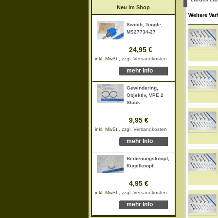
Neu im Shop
Weitere Var
Switch, Toggle,
MS27734-27
24,95 €
inkl. MwSt.,
zzgl. Versandkosten
mehr Info
Gewindering,
Objektiv, VPE 2
Stück
9,95 €
inkl. MwSt.,
zzgl. Versandkosten
mehr Info
Bedienungsknopf,
Kugelknopf
4,95 €
inkl. MwSt.,
zzgl. Versandkosten
mehr Info