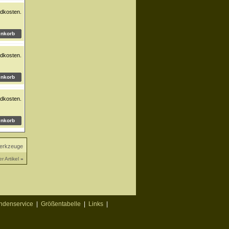
dkosten.
dkosten.
dkosten.
Werkzeuge
r Artikel
»
ndenservice
|
Größentabelle
|
Links
|