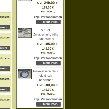
249,00
UVP
€
*
199,00 €
inkl. MwSt.,
dkosten.
zzgl. Versandkosten
Mehr Infos
Zelt Teil,
Zeltabschnitt, frühe
dkosten.
Bundeswehr
195,00
UVP
€
*
149,00 €
inkl. MwSt.,
zzgl. Versandkosten
dkosten.
Mehr Infos
Trinkwasserschlauch,
elektrisch
dkosten.
beheizbar
189,00
UVP
€
*
149,00 €
inkl. MwSt.,
zzgl. Versandkosten
dkosten.
Mehr Infos