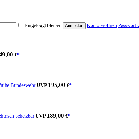
Eingeloggt bleiben
Konto eröffnen
Passwort 
49,00
€
*
195,00
t, frühe Bundeswehr
UVP
€
*
189,00
ektrisch beheizbar
UVP
€
*