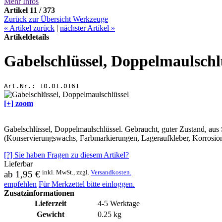
Mehr Infos
Artikel 11 / 373
Zurück zur Übersicht Werkzeuge
«
Artikel zurück
|
nächster Artikel
»
Artikeldetails
Gabelschlüssel, Doppelmaulschl
Art.Nr.:
10.01.0161
[+] zoom
Gabelschlüssel, Doppelmaulschlüssel. Gebraucht, guter Zustand, aus
(Konservierungswachs, Farbmarkierungen, Lageraufkleber, Korrosion)
[?] Sie haben Fragen zu diesem Artikel?
Lieferbar
inkl. MwSt., zzgl.
Versandkosten.
ab
1,95 €
empfehlen
Für Merkzettel bitte einloggen.
Zusatzinformationen
Lieferzeit
4-5 Werktage
Gewicht
0.25 kg