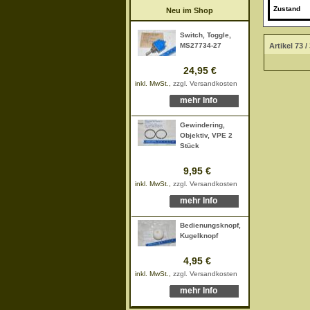
Zustand
Neu im Shop
Switch, Toggle,
Artikel 73 /
MS27734-27
24,95 €
inkl. MwSt.,
zzgl. Versandkosten
mehr Info
Gewindering,
Objektiv, VPE 2
Stück
9,95 €
inkl. MwSt.,
zzgl. Versandkosten
mehr Info
Bedienungsknopf,
Kugelknopf
4,95 €
inkl. MwSt.,
zzgl. Versandkosten
mehr Info