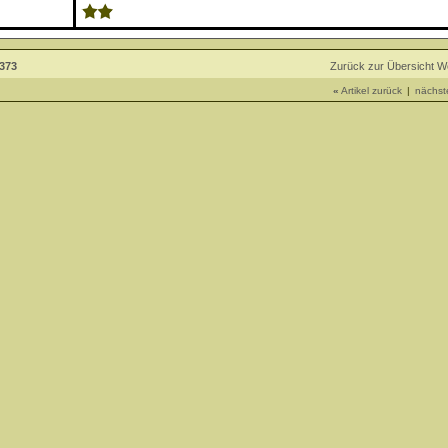
 373
Zurück zur Übersicht 
«
Artikel zurück
|
nächste