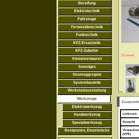
Bereifung
Elektrotechnik
Fahrzeuge
Fernmeldetechnik
Funktechnik
KFZ-Ersatzteile
KFZ-Zubehör
[+] zoom
Kleineisenwaren
Sonstiges
Stromaggregate
Systembauteile
Werkstattausstattung
Werkzeuge
Zusatzinf
Elektrowerkzeug
Lieferzeit
Handwerkzeug
Gewicht
Spezialwerkzeug
Verpackun
Restposten, Einzelstücke
(VPE)