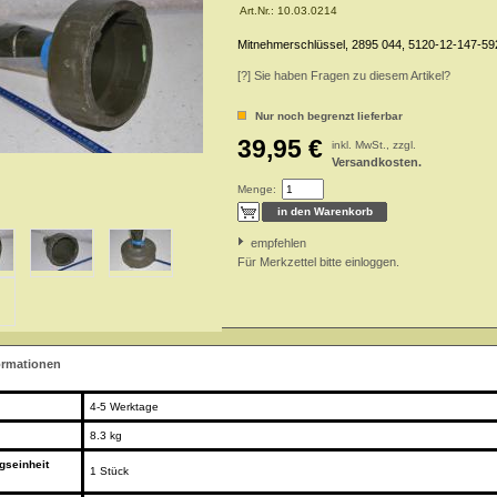
Art.Nr.:
10.03.0214
Mitnehmerschlüssel, 2895 044, 5120-12-147-59
[?] Sie haben Fragen zu diesem Artikel?
Nur noch begrenzt lieferbar
39,95 €
inkl. MwSt., zzgl.
Versandkosten.
Menge:
empfehlen
Für Merkzettel bitte einloggen.
ormationen
4-5 Werktage
8.3 kg
gseinheit
1 Stück