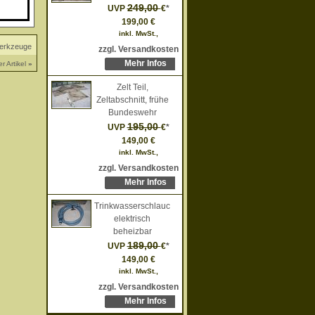
249,00
UVP
€
*
199,00 €
inkl. MwSt.,
Werkzeuge
zzgl. Versandkosten
Mehr Infos
r Artikel
»
Zelt Teil,
Zeltabschnitt, frühe
Bundeswehr
195,00
UVP
€
*
149,00 €
inkl. MwSt.,
zzgl. Versandkosten
Mehr Infos
Trinkwasserschlauch,
elektrisch
beheizbar
189,00
UVP
€
*
149,00 €
inkl. MwSt.,
zzgl. Versandkosten
Mehr Infos