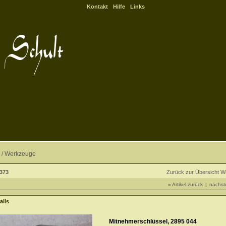
Kontakt
Hilfe
Links
 /
Werkzeuge
 373
Zurück zur Übersicht 
«
Artikel zurück
|
nächste
ails
Mitnehmerschlüssel, 2895 044