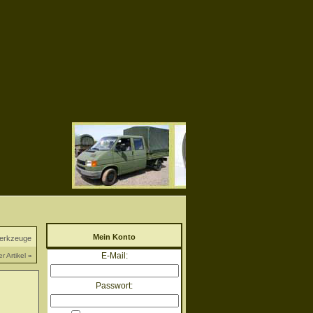
Mein Konto
Werkzeuge
E-Mail:
r Artikel
»
Passwort: