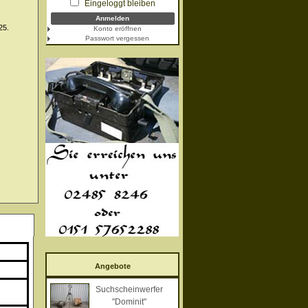
Eingeloggt bleiben
25.
Konto eröffnen
Passwort vergessen
Angebote
Suchscheinwerfer
"Dominit"