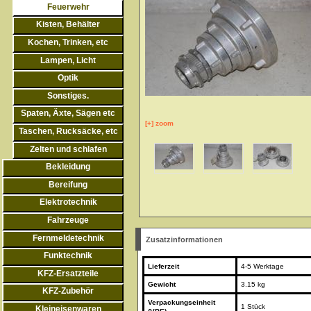
Feuerwehr
Kisten, Behälter
Kochen, Trinken, etc
Lampen, Licht
Optik
Sonstiges.
Spaten, Äxte, Sägen etc
[+] zoom
Taschen, Rucksäcke, etc
Zelten und schlafen
Bekleidung
Bereifung
Elektrotechnik
Fahrzeuge
Fernmeldetechnik
Zusatzinformationen
Funktechnik
Lieferzeit
4-5 Werktage
KFZ-Ersatzteile
Gewicht
3.15 kg
KFZ-Zubehör
Verpackungseinheit
1 Stück
Kleineisenwaren