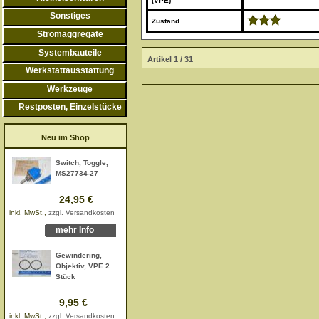
(VPE)
Sonstiges
Zustand
Stromaggregate
Systembauteile
Artikel 1 / 31
Werkstattausstattung
Werkzeuge
Restposten, Einzelstücke
Neu im Shop
Switch, Toggle,
MS27734-27
24,95 €
inkl. MwSt.,
zzgl. Versandkosten
mehr Info
Gewindering,
Objektiv, VPE 2
Stück
9,95 €
inkl. MwSt.,
zzgl. Versandkosten