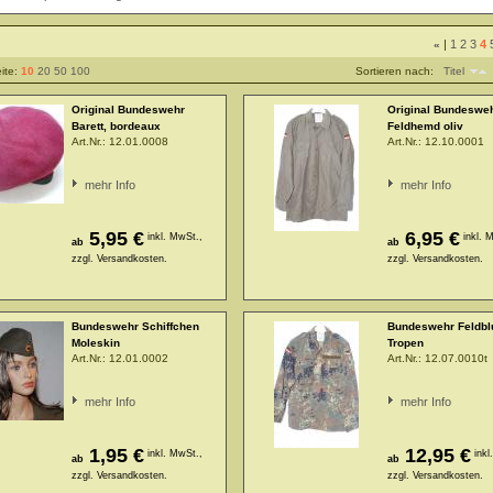
|
1
2
3
4
«
eite:
10
20
50
100
Sortieren nach:
Titel
Original Bundeswehr
Original Bundeswe
Barett, bordeaux
Feldhemd oliv
Art.Nr.:
12.01.0008
Art.Nr.:
12.10.0001
mehr Info
mehr Info
5,95 €
6,95 €
inkl. MwSt.,
inkl. 
ab
ab
zzgl.
Versandkosten.
zzgl.
Versandkosten.
Bundeswehr Schiffchen
Bundeswehr Feldbl
Moleskin
Tropen
Art.Nr.:
12.01.0002
Art.Nr.:
12.07.0010t
mehr Info
mehr Info
1,95 €
12,95 €
inkl. MwSt.,
inkl
ab
ab
zzgl.
Versandkosten.
zzgl.
Versandkosten.