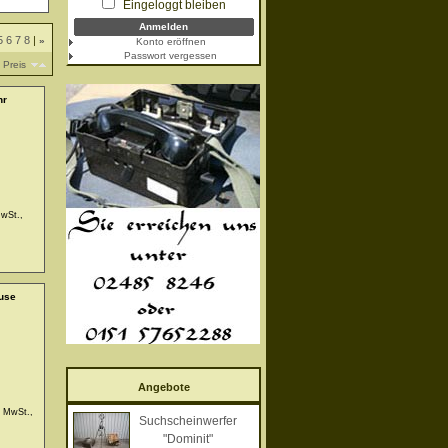
Eingeloggt bleiben
5
6
7
8
|
»
Konto eröffnen
Passwort vergessen
Preis
hr
MwSt.,
use
Angebote
. MwSt.,
Suchscheinwerfer
"Dominit"