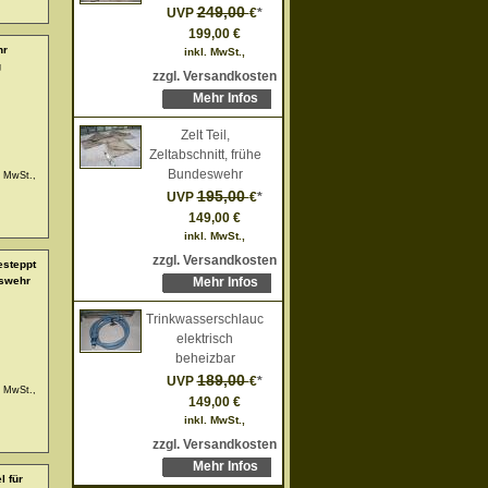
249,00
UVP
€
*
199,00 €
hr
inkl. MwSt.,
g
zzgl. Versandkosten
Mehr Infos
Zelt Teil,
Zeltabschnitt, frühe
Bundeswehr
. MwSt.,
195,00
UVP
€
*
149,00 €
inkl. MwSt.,
zzgl. Versandkosten
esteppt
Mehr Infos
eswehr
Trinkwasserschlauch,
elektrisch
beheizbar
189,00
UVP
€
*
. MwSt.,
149,00 €
inkl. MwSt.,
zzgl. Versandkosten
Mehr Infos
l für