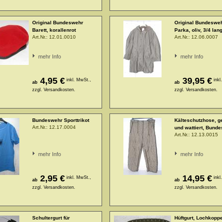
Original Bundeswehr
Original Bundeswe
Barett, korallenrot
Parka, oliv, 3/4 lan
Art.Nr.:
12.01.0010
Art.Nr.:
12.06.0007
mehr Info
mehr Info
4,95 €
39,95 €
inkl. MwSt.,
inkl
ab
ab
zzgl.
Versandkosten.
zzgl.
Versandkosten.
Bundeswehr Sporttrikot
Kälteschutzhose, g
Art.Nr.:
12.17.0004
und wattiert, Bund
Art.Nr.:
12.13.0015
mehr Info
mehr Info
2,95 €
14,95 €
inkl. MwSt.,
inkl
ab
ab
zzgl.
Versandkosten.
zzgl.
Versandkosten.
Schultergurt für
Hüftgurt, Lochkoppe