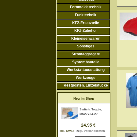
Fernmeldetechnik
Funktechnik
KFZ-Ersatzteile
KFZ-Zubehör
Kleineisenwaren
Sonstiges
Stromaggregate
Systembauteile
Werkstattausstattung
Werkzeuge
Restposten, Einzelstücke
Neu im Shop
Switch, Toggle,
MS27734-27
24,95 €
inkl. MwSt.,
zzgl. Versandkosten