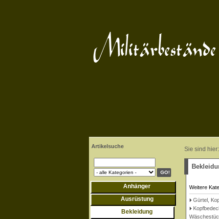
Artikelsuche
Sie sind hier:
Bekleidu
Anhänger
Weitere Kat
Ausrüstung
Gürtel, Ko
Kopfbedec
Bekleidung
Wäschestüc