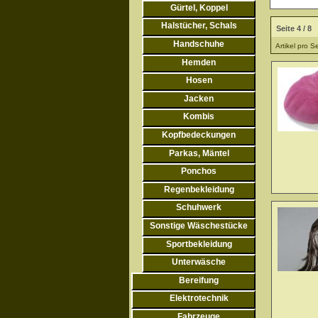
Gürtel, Koppel
Halstücher, Schals
Seite 4 / 8
Handschuhe
Artikel pro S
Hemden
Hosen
Jacken
Kombis
Kopfbedeckungen
Parkas, Mäntel
Ponchos
Regenbekleidung
Schuhwerk
Sonstige Wäschestücke
Sportbekleidung
Unterwäsche
Bereifung
Elektrotechnik
Fahrzeuge