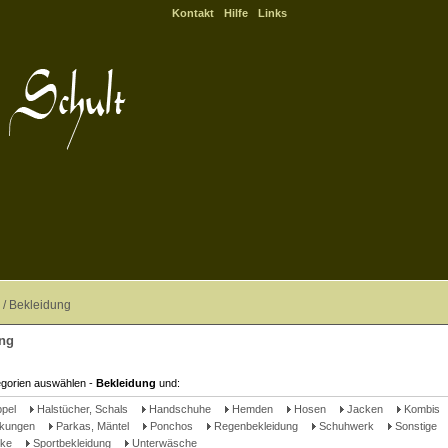
Kontakt
Hilfe
Links
 /
Bekleidung
ng
egorien auswählen -
Bekleidung
und:
ppel
Halstücher, Schals
Handschuhe
Hemden
Hosen
Jacken
Kombis
kungen
Parkas, Mäntel
Ponchos
Regenbekleidung
Schuhwerk
Sonstige
ke
Sportbekleidung
Unterwäsche