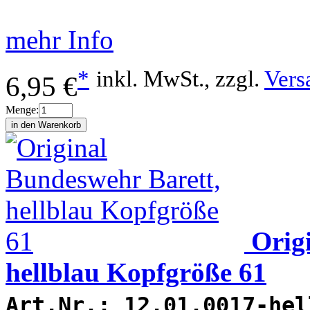
mehr Info
*
inkl. MwSt., zzgl.
Vers
6,95 €
Menge:
Orig
hellblau Kopfgröße 61
Art.Nr.:
12.01.0017-hel