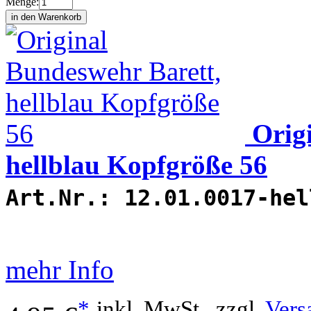
Menge:
Orig
hellblau Kopfgröße 56
Art.Nr.:
12.01.0017-hel
mehr Info
*
inkl. MwSt., zzgl.
Vers