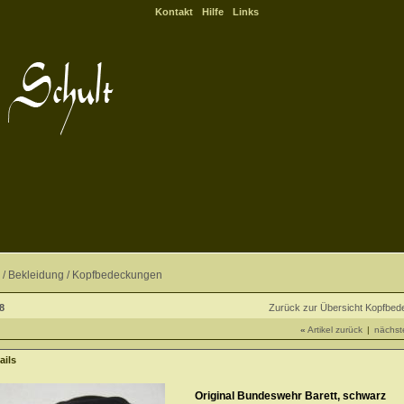
Kontakt
Hilfe
Links
 /
Bekleidung
/
Kopfbedeckungen
18
Zurück zur Übersicht Kopfbe
«
Artikel zurück
|
nächste
ails
Original Bundeswehr Barett, schwarz