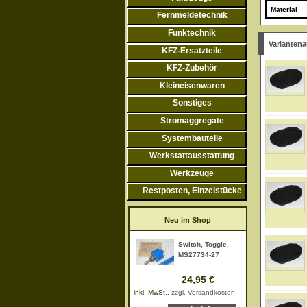
Material
Fernmeldetechnik
Funktechnik
Varianten
KFZ-Ersatzteile
KFZ-Zubehör
Kleineisenwaren
Sonstiges
Stromaggregate
Systembauteile
Werkstattausstattung
Werkzeuge
Restposten, Einzelstücke
Neu im Shop
Switch, Toggle,
MS27734-27
24,95 €
inkl. MwSt.,
zzgl. Versandkosten