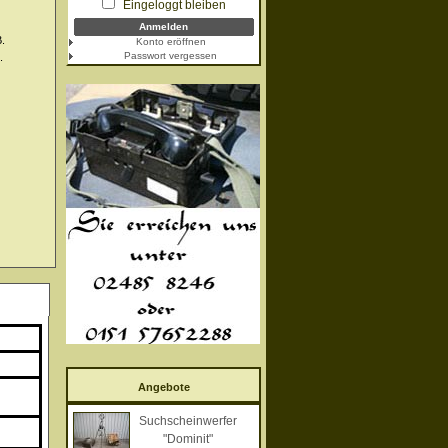
Eingeloggt bleiben
B.
Konto eröffnen
Passwort vergessen
.
Angebote
Suchscheinwerfer
"Dominit"