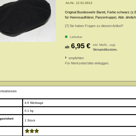
Art.Nr.:
12.01.0013
Original Bundeswehr Barett, Farbe schwarz
(z.
für Heeresaufklärer, Panzertruppe). Abb. ähnlich
[?] Sie haben Fragen zu diesem Artikel?
Lieferbar
6,95 €
inkl. MwSt., zzgl.
ab
Versandkosten.
empfehlen
Für Merkzettel bitte einloggen.
ormationen
4-5 Werktage
0.1 kg
gseinheit
1 Stück