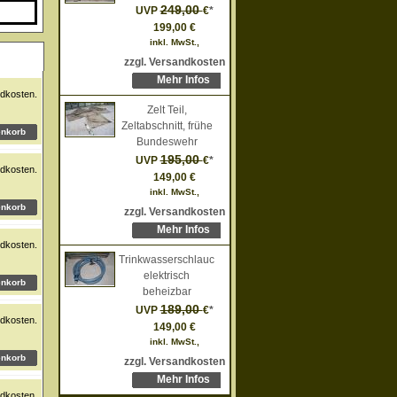
249,00
UVP
€
*
199,00 €
inkl. MwSt.,
zzgl. Versandkosten
Mehr Infos
dkosten.
Zelt Teil,
Zeltabschnitt, frühe
Bundeswehr
195,00
UVP
€
*
dkosten.
149,00 €
inkl. MwSt.,
zzgl. Versandkosten
Mehr Infos
dkosten.
Trinkwasserschlauch,
elektrisch
beheizbar
189,00
UVP
€
*
dkosten.
149,00 €
inkl. MwSt.,
zzgl. Versandkosten
Mehr Infos
dkosten.