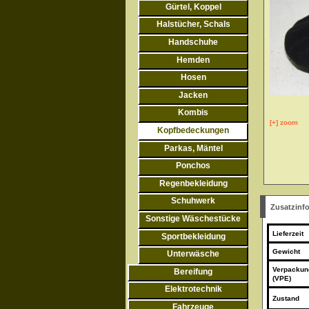
Gürtel, Koppel
Halstücher, Schals
Handschuhe
Hemden
Hosen
Jacken
Kombis
[+] zoom
Kopfbedeckungen
Parkas, Mäntel
Ponchos
Regenbekleidung
Schuhwerk
Zusatzinf
Sonstige Wäschestücke
Lieferzeit
Sportbekleidung
Gewicht
Unterwäsche
Verpackun
Bereifung
(VPE)
Elektrotechnik
Zustand
Fahrzeuge