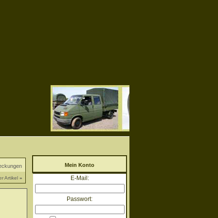
Mein Konto
deckungen
E-Mail:
r Artikel
»
Passwort: