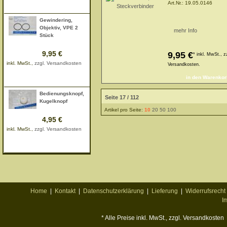
mehr Info
Art.Nr.:
19.05.0146
Gewindering,
Objektiv, VPE 2
mehr Info
Stück
9,95 €
9,95 €
*
inkl. MwSt., z
inkl. MwSt.,
zzgl. Versandkosten
Versandkosten.
mehr Info
Bedienungsknopf,
Seite 17 / 112
Kugelknopf
Artikel pro Seite:
10
20
50
100
4,95 €
inkl. MwSt.,
zzgl. Versandkosten
mehr Info
Home
|
Kontakt
|
Datenschutzerklärung
|
Lieferung
|
Widerrufsrecht
I
* Alle Preise inkl. MwSt., zzgl. Versandkosten