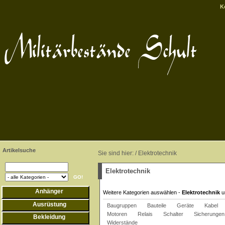
K
Artikelsuche
Sie sind hier: /
Elektrotechnik
Elektrotechnik
Anhänger
Weitere Kategorien auswählen -
Elektrotechnik
u
Ausrüstung
Baugruppen
Bauteile
Geräte
Kabel
Motoren
Relais
Schalter
Sicherungen
Bekleidung
Widerstände