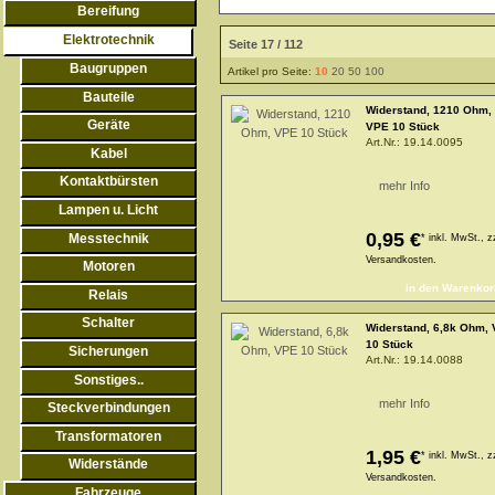
Bereifung
Elektrotechnik
Seite 17 / 112
Baugruppen
Artikel pro Seite:
10
20
50
100
Bauteile
Widerstand, 1210 Ohm,
Geräte
VPE 10 Stück
Art.Nr.:
19.14.0095
Kabel
Kontaktbürsten
mehr Info
Lampen u. Licht
0,95 €
Messtechnik
*
inkl. MwSt., z
Versandkosten.
Motoren
Relais
Schalter
Widerstand, 6,8k Ohm,
10 Stück
Sicherungen
Art.Nr.:
19.14.0088
Sonstiges..
mehr Info
Steckverbindungen
Transformatoren
1,95 €
*
inkl. MwSt., z
Widerstände
Versandkosten.
Fahrzeuge