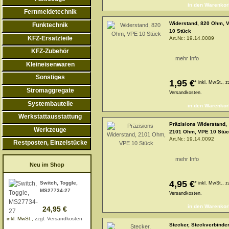
Fernmeldetechnik
Widerstand, 820 Ohm, 
Funktechnik
10 Stück
KFZ-Ersatzteile
Art.Nr.:
19.14.0089
KFZ-Zubehör
mehr Info
Kleineisenwaren
Sonstiges
1,95 €
*
inkl. MwSt., z
Stromaggregate
Versandkosten.
Systembauteile
Werkstattausstattung
Präzisions Widerstand,
Werkzeuge
2101 Ohm, VPE 10 Stü
Art.Nr.:
19.14.0092
Restposten, Einzelstücke
mehr Info
Neu im Shop
4,95 €
Switch, Toggle,
*
inkl. MwSt., z
MS27734-27
Versandkosten.
24,95 €
inkl. MwSt.,
zzgl. Versandkosten
Stecker, Steckverbinde