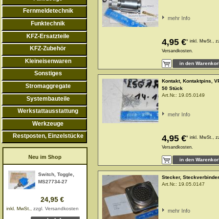
Fernmeldetechnik
mehr Info
Funktechnik
KFZ-Ersatzteile
4,95 €
*
inkl. MwSt., z
KFZ-Zubehör
Versandkosten.
Kleineisenwaren
Sonstiges
Kontakt, Kontaktpins, 
Stromaggregate
50 Stück
Art.Nr.:
19.05.0149
Systembauteile
Werkstattausstattung
mehr Info
Werkzeuge
Restposten, Einzelstücke
4,95 €
*
inkl. MwSt., z
Versandkosten.
Neu im Shop
Switch, Toggle,
Stecker, Steckverbinde
MS27734-27
Art.Nr.:
19.05.0147
24,95 €
inkl. MwSt.,
zzgl. Versandkosten
mehr Info