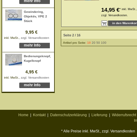
mehr Info
14,95 €
*
inkl. MwSt.,
Gewindering,
zzgl.
Versandkosten.
Objektiv, VPE 2
Stück
9,95 €
Seite 2 / 16
inkl. MwSt.,
zzgl. Versandkosten
Artikel pro Seite:
10
20
50
100
mehr Info
Bedienungsknopf,
Kugelknopf
4,95 €
inkl. MwSt.,
zzgl. Versandkosten
mehr Info
Home
|
Kontakt
|
Datenschutzerklärung
|
Lieferung
|
Widerrufsrecht
I
* Alle Preise inkl. MwSt., zzgl. Versandkosten