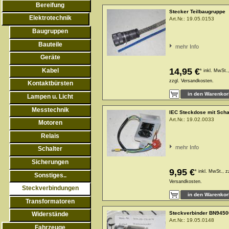
Bereifung
Stecker Teilbaugruppe
Elektrotechnik
Art.Nr.:
19.05.0153
Baugruppen
Bauteile
mehr Info
Geräte
14,95 €
Kabel
*
inkl. MwSt.,
zzgl.
Versandkosten.
Kontaktbürsten
Lampen u. Licht
Messtechnik
IEC Steckdose mit Scha
Art.Nr.:
19.02.0033
Motoren
Relais
mehr Info
Schalter
Sicherungen
9,95 €
*
inkl. MwSt., z
Sonstiges..
Versandkosten.
Steckverbindungen
Transformatoren
Steckverbinder BN9450
Widerstände
Art.Nr.:
19.05.0148
Fahrzeuge