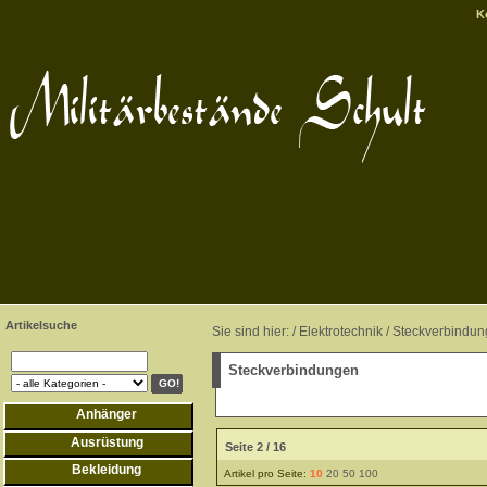
K
Artikelsuche
Sie sind hier: /
Elektrotechnik
/
Steckverbindu
Steckverbindungen
Anhänger
Ausrüstung
Seite 2 / 16
Bekleidung
Artikel pro Seite:
10
20
50
100